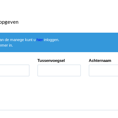
 opgeven
 van de manege kunt u
hier
inloggen.
emer in.
Tussenvoegsel
Achternaam